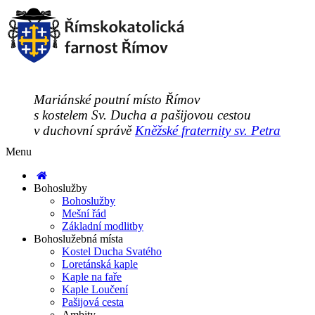
Mariánské poutní místo Římov
s kostelem Sv. Ducha a pašijovou cestou
v duchovní správě
Kněžské fraternity sv. Petra
Menu
Bohoslužby
Bohoslužby
Mešní řád
Základní modlitby
Bohoslužebná místa
Kostel Ducha Svatého
Loretánská kaple
Kaple na faře
Kaple Loučení
Pašijová cesta
Ambity