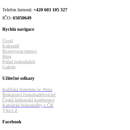
Telefon farnosti:
+420
603 105 327
IČO:
65050649
Rychlá navigace
Úvod
Kalendář
Rezervovat intenci
Blog
Pořad bohoslužeb
Galerie
Užitečné odkazy
Kněžská fraternita sv. Petra
Biskupství českobudějovické
Česká biskupská konference
Katolické bohoslužby v ČR
Víra.CZ
Facebook