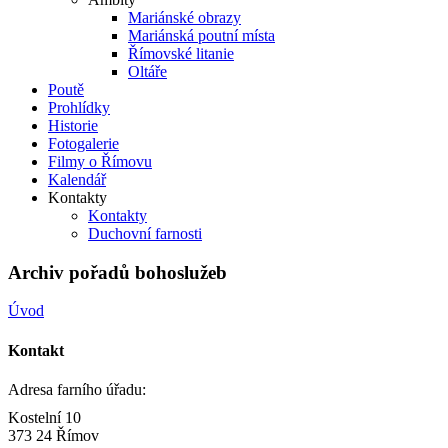
Mariánské obrazy
Mariánská poutní místa
Římovské litanie
Oltáře
Poutě
Prohlídky
Historie
Fotogalerie
Filmy o Římovu
Kalendář
Kontakty
Kontakty
Duchovní farnosti
Archiv pořadů bohoslužeb
Úvod
Kontakt
Adresa farního úřadu:
Kostelní 10
373 24 Římov