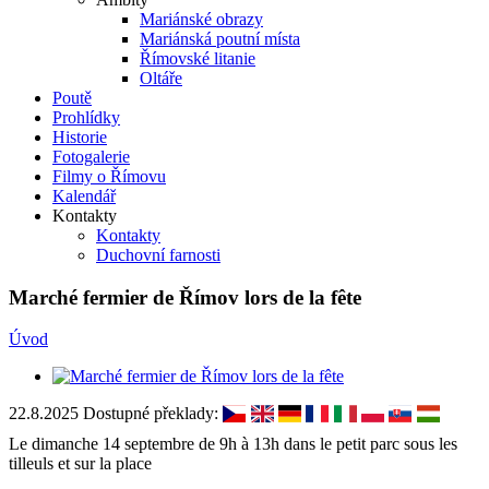
Mariánské obrazy
Mariánská poutní místa
Římovské litanie
Oltáře
Poutě
Prohlídky
Historie
Fotogalerie
Filmy o Římovu
Kalendář
Kontakty
Kontakty
Duchovní farnosti
Marché fermier de Římov lors de la fête
Úvod
22.8.2025
Dostupné překlady:
Le dimanche 14 septembre de 9h à 13h dans le petit parc sous les
tilleuls et sur la place