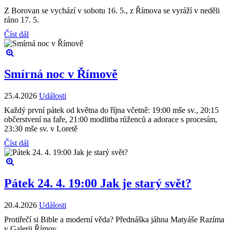
Z Borovan se vychází v sobotu 16. 5., z Římova se vyráží v neděli
ráno 17. 5.
Číst dál
Smírná noc v Římově
25.4.2026
Události
Každý první pátek od května do října včetně: 19:00 mše sv., 20:15
občerstvení na faře, 21:00 modlitba růženců a adorace s procesím,
23:30 mše sv. v Loretě
Číst dál
Pátek 24. 4. 19:00 Jak je starý svět?
20.4.2026
Události
Protiřečí si Bible a moderní věda? Přednáška jáhna Matyáše Razíma
v Galerii Římov.