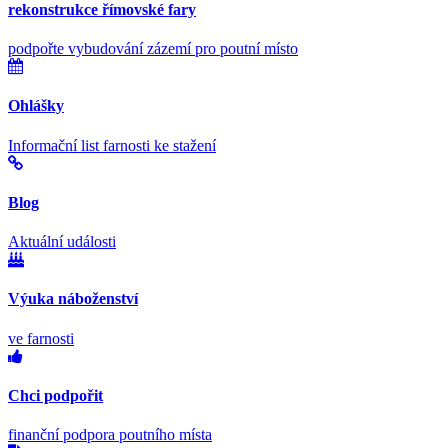
rekonstrukce římovské fary
podpořte vybudování zázemí pro poutní místo
Ohlášky
Informační list farnosti ke stažení
Blog
Aktuální události
Výuka náboženství
ve farnosti
Chci podpořit
finanční podpora poutního místa