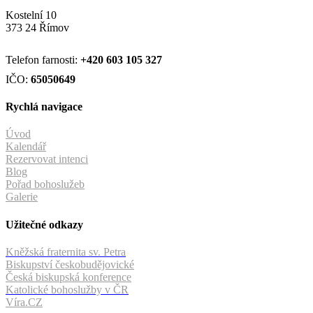
Kostelní 10
373 24 Římov
Telefon farnosti:
+420
603 105 327
IČO:
65050649
Rychlá navigace
Úvod
Kalendář
Rezervovat intenci
Blog
Pořad bohoslužeb
Galerie
Užitečné odkazy
Kněžská fraternita sv. Petra
Biskupství českobudějovické
Česká biskupská konference
Katolické bohoslužby v ČR
Víra.CZ