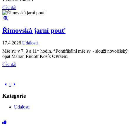
Číst dál
Římovská jarní pouť
17.4.2026
Události
Mše sv. v 7, 9 a 11* hodin. *Pontifikální mše sv. - slouží novoříšský
opat Marian Rudolf Kosík OPraem.
Číst dál
1
Kategorie
Události