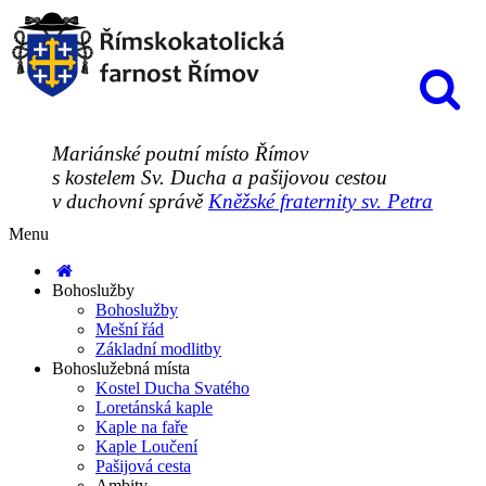
Mariánské poutní místo Římov
s kostelem Sv. Ducha a pašijovou cestou
v duchovní správě
Kněžské fraternity sv. Petra
Menu
Bohoslužby
Bohoslužby
Mešní řád
Základní modlitby
Bohoslužebná místa
Kostel Ducha Svatého
Loretánská kaple
Kaple na faře
Kaple Loučení
Pašijová cesta
Ambity