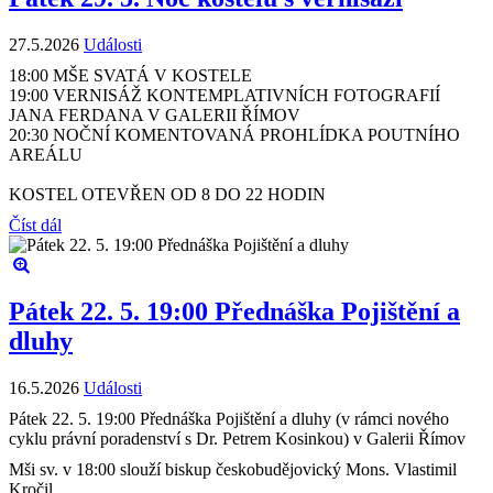
27.5.2026
Události
18:00 MŠE SVATÁ V KOSTELE
19:00 VERNISÁŽ KONTEMPLATIVNÍCH FOTOGRAFIÍ
JANA FERDANA V GALERII ŘÍMOV
20:30 NOČNÍ KOMENTOVANÁ PROHLÍDKA POUTNÍHO
AREÁLU
KOSTEL OTEVŘEN OD 8 DO 22 HODIN
Číst dál
Pátek 22. 5. 19:00 Přednáška Pojištění a
dluhy
16.5.2026
Události
Pátek 22. 5. 19:00 Přednáška Pojištění a dluhy (v rámci nového
cyklu právní poradenství s Dr. Petrem Kosinkou) v Galerii Římov
Mši sv. v 18:00 slouží biskup českobudějovický Mons. Vlastimil
Kročil