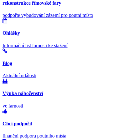
rekonstrukce římovské fary
podpořte vybudování zázemí pro poutní místo
Ohlášky
Informační list farnosti ke stažení
Blog
Aktuální události
Výuka náboženství
ve farnosti
Chci podpořit
finanční podpora poutního místa