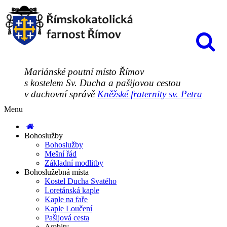
Mariánské poutní místo Římov
s kostelem Sv. Ducha a pašijovou cestou
v duchovní správě
Kněžské fraternity sv. Petra
Menu
Bohoslužby
Bohoslužby
Mešní řád
Základní modlitby
Bohoslužebná místa
Kostel Ducha Svatého
Loretánská kaple
Kaple na faře
Kaple Loučení
Pašijová cesta
Ambity