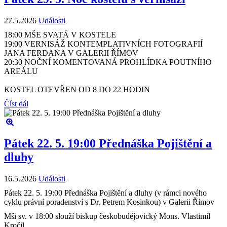
27.5.2026
Události
18:00 MŠE SVATÁ V KOSTELE
19:00 VERNISÁŽ KONTEMPLATIVNÍCH FOTOGRAFIÍ
JANA FERDANA V GALERII ŘÍMOV
20:30 NOČNÍ KOMENTOVANÁ PROHLÍDKA POUTNÍHO
AREÁLU
KOSTEL OTEVŘEN OD 8 DO 22 HODIN
Číst dál
Pátek 22. 5. 19:00 Přednáška Pojištění a
dluhy
16.5.2026
Události
Pátek 22. 5. 19:00 Přednáška Pojištění a dluhy (v rámci nového
cyklu právní poradenství s Dr. Petrem Kosinkou) v Galerii Římov
Mši sv. v 18:00 slouží biskup českobudějovický Mons. Vlastimil
Kročil