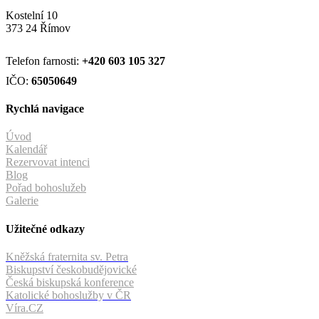
Kostelní 10
373 24 Římov
Telefon farnosti:
+420
603 105 327
IČO:
65050649
Rychlá navigace
Úvod
Kalendář
Rezervovat intenci
Blog
Pořad bohoslužeb
Galerie
Užitečné odkazy
Kněžská fraternita sv. Petra
Biskupství českobudějovické
Česká biskupská konference
Katolické bohoslužby v ČR
Víra.CZ