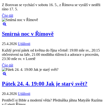
Z Borovan se vychází v sobotu 16. 5., z Římova se vyráží v neděli
ráno 17. 5.
Číst dál
Smírná noc v Římově
25.4.2026
Události
Každý první pátek od května do října včetně: 19:00 mše sv., 20:15
občerstvení na faře, 21:00 modlitba růženců a adorace s procesím,
23:30 mše sv. v Loretě
Číst dál
Pátek 24. 4. 19:00 Jak je starý svět?
20.4.2026
Události
Protiřečí si Bible a moderní věda? Přednáška jáhna Matyáše Razíma
v Galerii Římov.