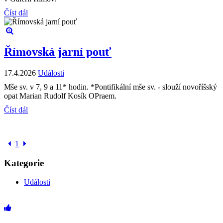
Číst dál
Římovská jarní pouť
17.4.2026
Události
Mše sv. v 7, 9 a 11* hodin. *Pontifikální mše sv. - slouží novoříšský
opat Marian Rudolf Kosík OPraem.
Číst dál
1
Kategorie
Události