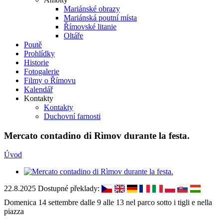
Mariánské obrazy
Mariánská poutní místa
Římovské litanie
Oltáře
Poutě
Prohlídky
Historie
Fotogalerie
Filmy o Římovu
Kalendář
Kontakty
Kontakty
Duchovní farnosti
Mercato contadino di Rìmov durante la festa.
Úvod
22.8.2025
Dostupné překlady:
Domenica 14 settembre dalle 9 alle 13 nel parco sotto i tigli e nella
piazza