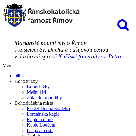
Mariánské poutní místo Římov
s kostelem Sv. Ducha a pašijovou cestou
v duchovní správě
Kněžské fraternity sv. Petra
Menu
Bohoslužby
Bohoslužby
Mešní řád
Základní modlitby
Bohoslužebná místa
Kostel Ducha Svatého
Loretánská kaple
Kaple na faře
Kaple Loučení
Pašijová cesta
Ambity