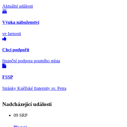
Aktuální události
Výuka náboženství
ve farnosti
Chci podpořit
finanční podpora poutního místa
FSSP
Stránky Kněžské fraternity sv. Petra
Nadcházející události
09
SRP
Mše svatá