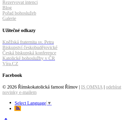
Rezervovat intenci
Blog
Pořad bohoslužeb
Galerie
Užitečné odkazy
Kněžská fraternita sv. Petra
Biskupství českobudějovické
Česká biskupská konference
Katolické bohoslužby v ČR
Víra.CZ
Facebook
© 2026 Římskokatolická farnost Římov |
IS OMNIA
|
odebírat
novinky e-mailem
Select Language
▼