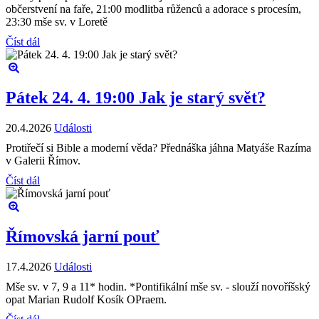
občerstvení na faře, 21:00 modlitba růženců a adorace s procesím,
23:30 mše sv. v Loretě
Číst dál
Pátek 24. 4. 19:00 Jak je starý svět?
20.4.2026
Události
Protiřečí si Bible a moderní věda? Přednáška jáhna Matyáše Razíma
v Galerii Římov.
Číst dál
Římovská jarní pouť
17.4.2026
Události
Mše sv. v 7, 9 a 11* hodin. *Pontifikální mše sv. - slouží novoříšský
opat Marian Rudolf Kosík OPraem.