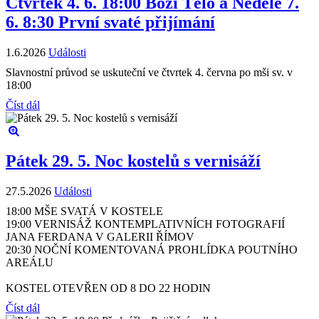
Čtvrtek 4. 6. 18:00 Boží Tělo a Neděle 7.
6. 8:30 První svaté přijímání
1.6.2026
Události
Slavnostní průvod se uskuteční ve čtvrtek 4. června po mši sv. v
18:00
Číst dál
Pátek 29. 5. Noc kostelů s vernisáží
27.5.2026
Události
18:00 MŠE SVATÁ V KOSTELE
19:00 VERNISÁŽ KONTEMPLATIVNÍCH FOTOGRAFIÍ
JANA FERDANA V GALERII ŘÍMOV
20:30 NOČNÍ KOMENTOVANÁ PROHLÍDKA POUTNÍHO
AREÁLU
KOSTEL OTEVŘEN OD 8 DO 22 HODIN
Číst dál