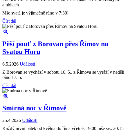
ambitech
Mše svatá je výjimečně ráno v 7:30!
Číst dál
Pěší pouť z Borovan přes Římov na
Svatou Horu
6.5.2026
Události
Z Borovan se vychází v sobotu 16. 5., z Římova se vyráží v neděli
ráno 17. 5.
Číst dál
Smírná noc v Římově
25.4.2026
Události
Každý první pátek od května do října včetně: 19:00 mše sv., 20:15