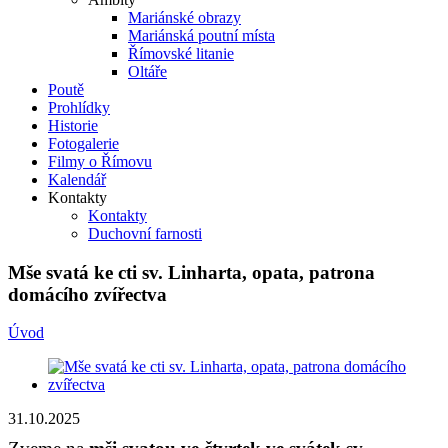
Mariánské obrazy
Mariánská poutní místa
Římovské litanie
Oltáře
Poutě
Prohlídky
Historie
Fotogalerie
Filmy o Římovu
Kalendář
Kontakty
Kontakty
Duchovní farnosti
Mše svatá ke cti sv. Linharta, opata, patrona
domácího zvířectva
Úvod
31.10.2025