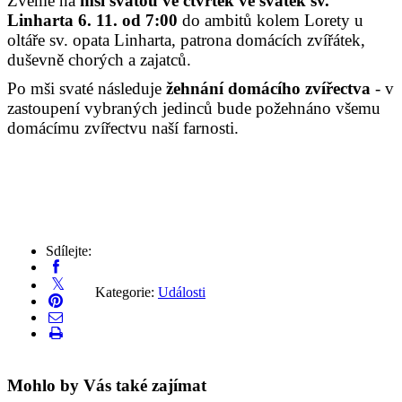
Zveme na
mši svatou ve čtvrtek ve svátek sv.
Linharta 6. 11. od 7:00
do ambitů kolem Lorety u
oltáře sv. opata Linharta, patrona domácích zvířátek,
duševně chorých a zajatců.
Po mši svaté následuje
žehnání domácího zvířectva
- v
zastoupení vybraných jedinců bude požehnáno všemu
domácímu zvířectvu naší farnosti.
Sdílejte:
Kategorie:
Události
Mohlo by Vás také zajímat