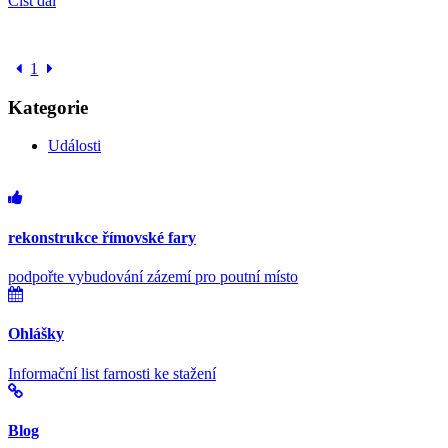
Číst dál
1
Kategorie
Události
rekonstrukce římovské fary
podpořte vybudování zázemí pro poutní místo
Ohlášky
Informační list farnosti ke stažení
Blog