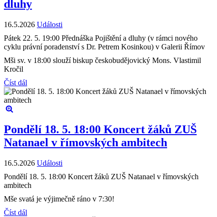
dluhy
16.5.2026
Události
Pátek 22. 5. 19:00 Přednáška Pojištění a dluhy (v rámci nového
cyklu právní poradenství s Dr. Petrem Kosinkou) v Galerii Římov
Mši sv. v 18:00 slouží biskup českobudějovický Mons. Vlastimil
Kročil
Číst dál
Pondělí 18. 5. 18:00 Koncert žáků ZUŠ
Natanael v římovských ambitech
16.5.2026
Události
Pondělí 18. 5. 18:00 Koncert žáků ZUŠ Natanael v římovských
ambitech
Mše svatá je výjimečně ráno v 7:30!
Číst dál