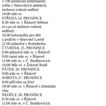
17:00 předávání betlémského
světla v římovských ambitech,
možnost svátosti smíření
18:00 mše sv.
STŘEDA 24. PROSINCE
8:30 mše sv. v Římově (během
ní a po ní možnost svátosti
smíření)
16:00 bohoslužba pro děti
u jesliček v římovské Loretě
21:00 půlnoční v Rožmberku
ČTVRTEK 25. PROSINCE
0:00 půlnoční mše sv. v Římově
9:00 ranní mše sv. v Římově
11:00 mše sv. v Č. Budějovicích
16:00 Mše sv. v Železné Rudě
PÁTEK 26. PROSINCE
9:00 mše sv. v Římově
SOBOTA 27. PROSINCE
8:00 pěší túra na Kleť
18:00 mše sv. v Římově s žehnáním
vína
NEDĚLE 28. PROSINCE
8:30 mše sv. v Římově
11:00 mše sv. v Č. Budějovicích