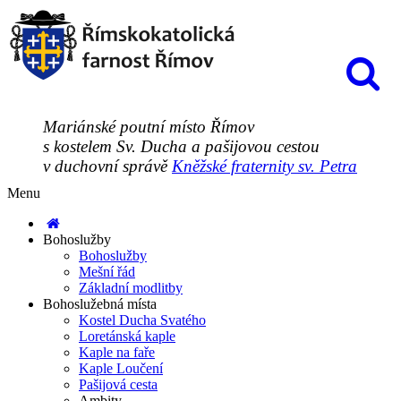
Mariánské poutní místo Římov
s kostelem Sv. Ducha a pašijovou cestou
v duchovní správě
Kněžské fraternity sv. Petra
Menu
Bohoslužby
Bohoslužby
Mešní řád
Základní modlitby
Bohoslužebná místa
Kostel Ducha Svatého
Loretánská kaple
Kaple na faře
Kaple Loučení
Pašijová cesta
Ambity