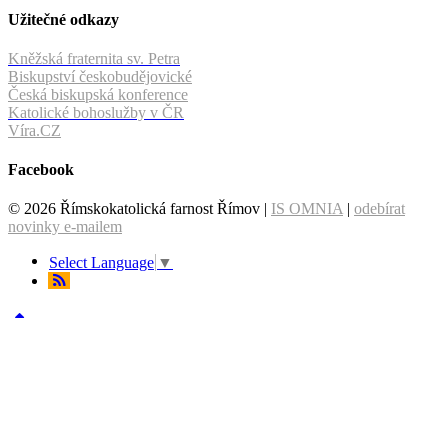
Užitečné odkazy
Kněžská fraternita sv. Petra
Biskupství českobudějovické
Česká biskupská konference
Katolické bohoslužby v ČR
Víra.CZ
Facebook
© 2026 Římskokatolická farnost Římov |
IS OMNIA
|
odebírat
novinky e-mailem
Select Language
▼