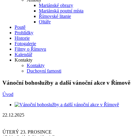
Mariánské obrazy
Mariánská poutní místa
Římovské litanie
Oltáře
Poutě
Prohlídky
Historie
Fotogalerie
Filmy o Římovu
Kalendář
Kontakty
Kontakty
Duchovní farnosti
Vánoční bohoslužby a další vánoční akce v Římově
Úvod
22.12.2025
ÚTERÝ 23. PROSINCE