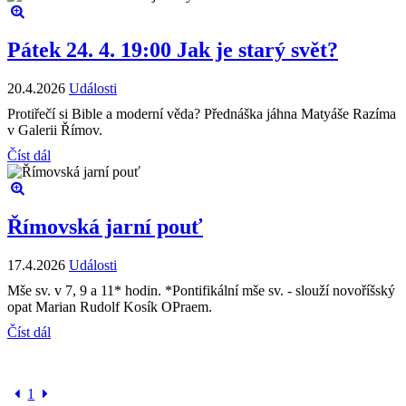
Pátek 24. 4. 19:00 Jak je starý svět?
20.4.2026
Události
Protiřečí si Bible a moderní věda? Přednáška jáhna Matyáše Razíma
v Galerii Římov.
Číst dál
Římovská jarní pouť
17.4.2026
Události
Mše sv. v 7, 9 a 11* hodin. *Pontifikální mše sv. - slouží novoříšský
opat Marian Rudolf Kosík OPraem.
Číst dál
1