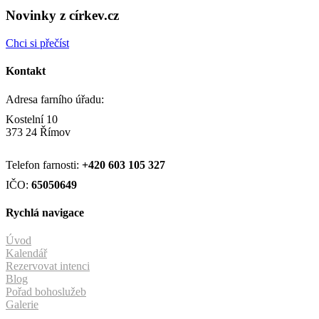
Novinky z církev.cz
Chci si přečíst
Kontakt
Adresa farního úřadu:
Kostelní 10
373 24 Římov
Telefon farnosti:
+420
603 105 327
IČO:
65050649
Rychlá navigace
Úvod
Kalendář
Rezervovat intenci
Blog
Pořad bohoslužeb
Galerie