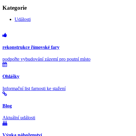
Kategorie
Události
rekonstrukce římovské fary
podpořte vybudování zázemí pro poutní místo
Ohlášky
Informační list farnosti ke stažení
Blog
Aktuální události
Výuka náboženství