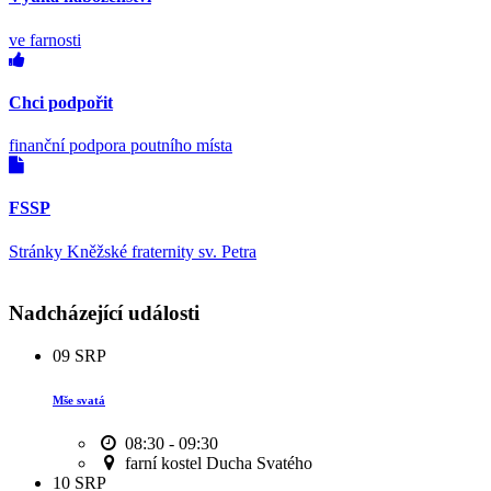
ve farnosti
Chci podpořit
finanční podpora poutního místa
FSSP
Stránky Kněžské fraternity sv. Petra
Nadcházející události
09
SRP
Mše svatá
08:30 - 09:30
farní kostel Ducha Svatého
10
SRP