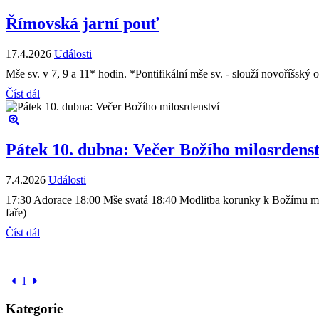
Římovská jarní pouť
17.4.2026
Události
Mše sv. v 7, 9 a 11* hodin. *Pontifikální mše sv. - slouží novoříšsk
Číst dál
Pátek 10. dubna: Večer Božího milosrdenst
7.4.2026
Události
17:30 Adorace 18:00 Mše svatá 18:40 Modlitba korunky k Božímu mil
faře)
Číst dál
1
Kategorie