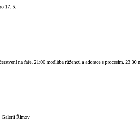
no 17. 5.
čerstvení na faře, 21:00 modlitba růženců a adorace s procesím, 23:30 
 Galerii Římov.