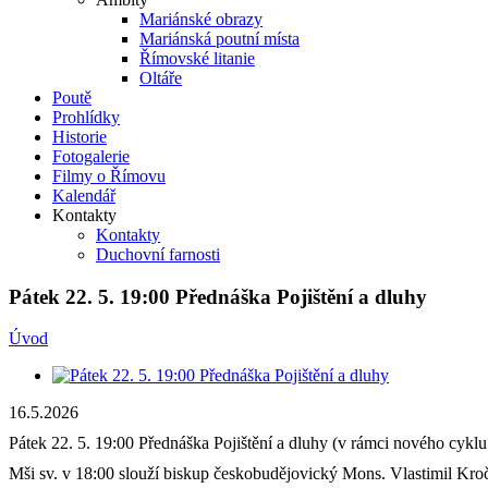
Mariánské obrazy
Mariánská poutní místa
Římovské litanie
Oltáře
Poutě
Prohlídky
Historie
Fotogalerie
Filmy o Římovu
Kalendář
Kontakty
Kontakty
Duchovní farnosti
Pátek 22. 5. 19:00 Přednáška Pojištění a dluhy
Úvod
16.5.2026
Pátek 22. 5. 19:00 Přednáška Pojištění a dluhy (v rámci nového cykl
Mši sv. v 18:00 slouží biskup českobudějovický Mons. Vlastimil Kroč