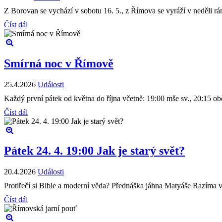
Z Borovan se vychází v sobotu 16. 5., z Římova se vyráží v neděli rá
Číst dál
Smírná noc v Římově
25.4.2026
Události
Každý první pátek od května do října včetně: 19:00 mše sv., 20:15 ob
Číst dál
Pátek 24. 4. 19:00 Jak je starý svět?
20.4.2026
Události
Protiřečí si Bible a moderní věda? Přednáška jáhna Matyáše Razíma v
Číst dál