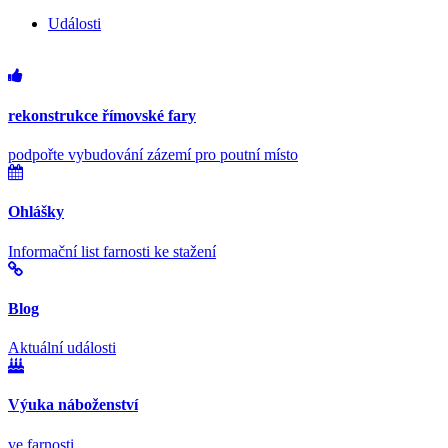
Události
rekonstrukce římovské fary
podpořte vybudování zázemí pro poutní místo
Ohlášky
Informační list farnosti ke stažení
Blog
Aktuální události
Výuka náboženství
ve farnosti