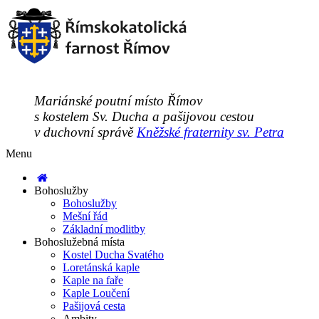
Mariánské poutní místo Římov
s kostelem Sv. Ducha a pašijovou cestou
v duchovní správě
Kněžské fraternity sv. Petra
Menu
Bohoslužby
Bohoslužby
Mešní řád
Základní modlitby
Bohoslužebná místa
Kostel Ducha Svatého
Loretánská kaple
Kaple na faře
Kaple Loučení
Pašijová cesta
Ambity