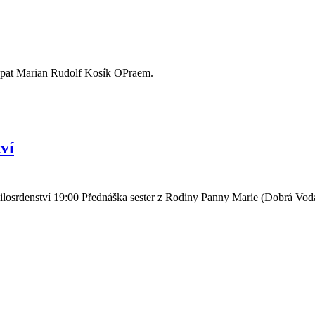
ý opat Marian Rudolf Kosík OPraem.
ví
osrdenství 19:00 Přednáška sester z Rodiny Panny Marie (Dobrá Voda 