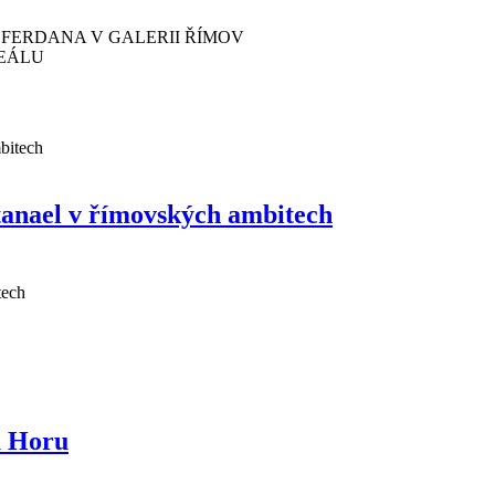
 FERDANA V GALERII ŘÍMOV
REÁLU
tanael v římovských ambitech
tech
u Horu