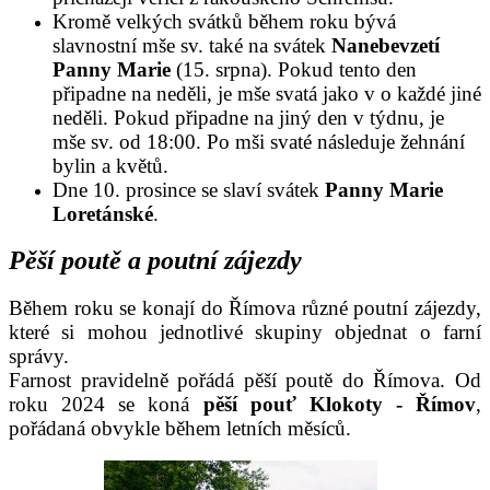
Kromě velkých svátků během roku bývá
slavnostní mše sv. také na svátek
Nanebevzetí
Panny Marie
(15. srpna). Pokud tento den
připadne na neděli, je mše svatá jako v o každé jiné
neděli. Pokud připadne na jiný den v týdnu, je
mše sv. od 18:00. Po mši svaté následuje žehnání
bylin a květů.
Dne 10. prosince se slaví svátek
Panny Marie
Loretánské
.
Pěší poutě a poutní zájezdy
Během roku se konají do Římova různé poutní zájezdy,
které si mohou jednotlivé skupiny objednat o farní
správy.
Farnost pravidelně pořádá pěší poutě do Římova. Od
roku 2024 se koná
pěší pouť Klokoty - Římov
,
pořádaná obvykle během letních měsíců.