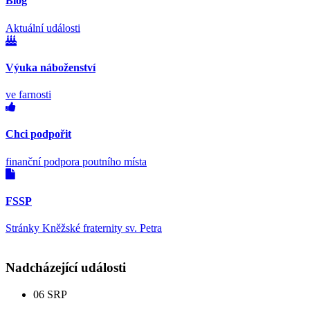
Blog
Aktuální události
Výuka náboženství
ve farnosti
Chci podpořit
finanční podpora poutního místa
FSSP
Stránky Kněžské fraternity sv. Petra
Nadcházející události
06
SRP