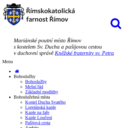
Mariánské poutní místo Římov
s kostelem Sv. Ducha a pašijovou cestou
v duchovní správě
Kněžské fraternity sv. Petra
Menu
Bohoslužby
Bohoslužby
Mešní řád
Základní modlitby
Bohoslužebná místa
Kostel Ducha Svatého
Loretánská kaple
Kaple na faře
Kaple Loučení
Pašijová cesta
Ambity