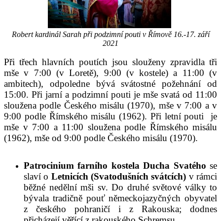
Robert kardinál Sarah při podzimní pouti v Římově 16.-17. září
2021
Při třech hlavních poutích jsou slouženy zpravidla tři
mše v 7:00 (v Loretě), 9:00 (v kostele) a 11:00 (v
ambitech), odpoledne bývá svátostné požehnání od
15:00. Při jarní a podzimní pouti je mše svatá od 11:00
sloužena podle Českého misálu (1970), mše v 7:00 a v
9:00 podle Římského misálu (1962). Při letní pouti je
mše v 7:00 a 11:00 sloužena podle Římského misálu
(1962), mše od 9:00 podle Českého misálu (1970).
Patrocinium farního kostela
Ducha Svatého
se
slaví o
Letnicích (Svatodušních svátcích)
v rámci
běžné nedělní mši sv. Do druhé světové války to
bývala tradičně pouť německojazyčných obyvatel
z českého pohraničí i z Rakouska; dodnes
přicházejí věřící z rakouského Schremsu.