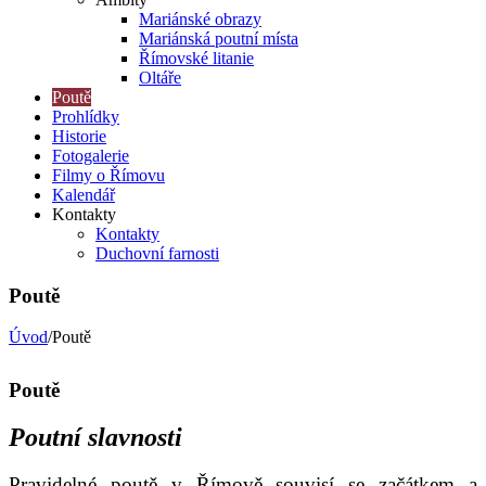
Mariánské obrazy
Mariánská poutní místa
Římovské litanie
Oltáře
Poutě
Prohlídky
Historie
Fotogalerie
Filmy o Římovu
Kalendář
Kontakty
Kontakty
Duchovní farnosti
Poutě
Úvod
/Poutě
Poutě
Poutní slavnosti
Pravidelné poutě v Římově souvisí se začátkem a