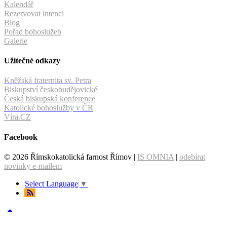
Kalendář
Rezervovat intenci
Blog
Pořad bohoslužeb
Galerie
Užitečné odkazy
Kněžská fraternita sv. Petra
Biskupství českobudějovické
Česká biskupská konference
Katolické bohoslužby v ČR
Víra.CZ
Facebook
© 2026 Římskokatolická farnost Římov |
IS OMNIA
|
odebírat
novinky e-mailem
Select Language
▼