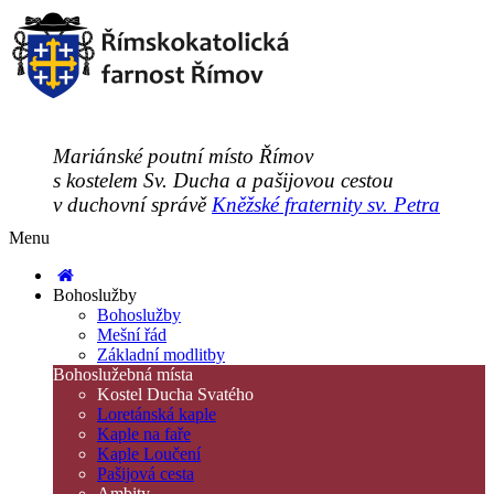
Mariánské poutní místo Římov
s kostelem Sv. Ducha a pašijovou cestou
v duchovní správě
Kněžské fraternity sv. Petra
Menu
Bohoslužby
Bohoslužby
Mešní řád
Základní modlitby
Bohoslužebná místa
Kostel Ducha Svatého
Loretánská kaple
Kaple na faře
Kaple Loučení
Pašijová cesta
Ambity