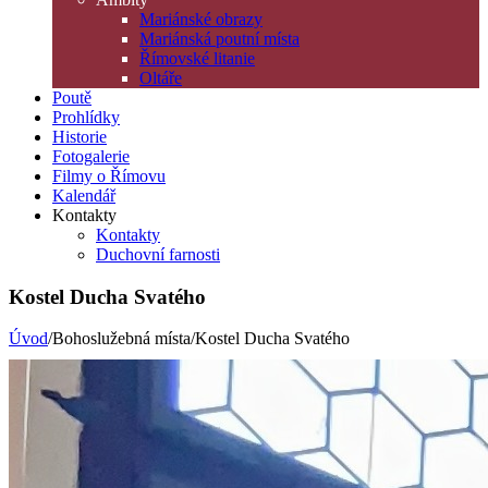
Mariánské obrazy
Mariánská poutní místa
Římovské litanie
Oltáře
Poutě
Prohlídky
Historie
Fotogalerie
Filmy o Římovu
Kalendář
Kontakty
Kontakty
Duchovní farnosti
Kostel Ducha Svatého
Úvod
/Bohoslužebná místa/Kostel Ducha Svatého