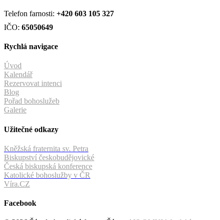
Telefon farnosti:
+420
603 105 327
IČO:
65050649
Rychlá navigace
Úvod
Kalendář
Rezervovat intenci
Blog
Pořad bohoslužeb
Galerie
Užitečné odkazy
Kněžská fraternita sv. Petra
Biskupství českobudějovické
Česká biskupská konference
Katolické bohoslužby v ČR
Víra.CZ
Facebook