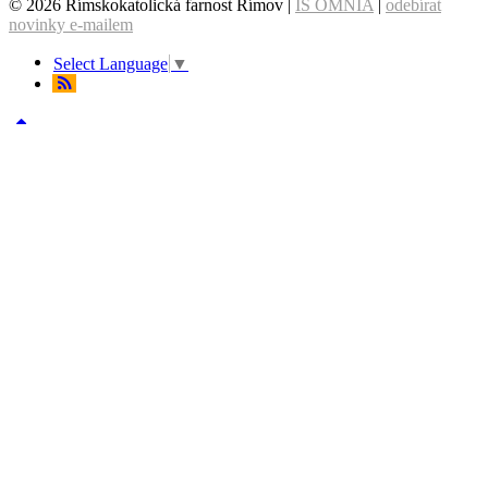
© 2026 Římskokatolická farnost Římov |
IS OMNIA
|
odebírat
novinky e-mailem
Select Language
▼