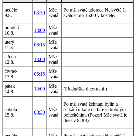
neděle
Mše
Po mši svaté adorace Nejsvětější
08:30
9.8.
svatá
svátosti do 15:00 v kostele.
pondělí
Mše
18:00
10.8.
svatá
úterý
Mše
06:15
11.8.
svatá
středa
Mše
18:00
12.8.
svatá
čtvrtek
Mše
06:15
13.8.
svatá
pátek
Mše
18:00
(Přednáška dnes není.)
14.8.
svatá
Po mši svaté žehnání bylin a
sobota
Mše
setkání u kafe na faře s drobným
08:30
15.8.
svatá
pohoštěním. (Pozor! Mše svatá je
dnes v 8:30!)
neděle
Mše
Po mši svaté adorace Nejsvětější