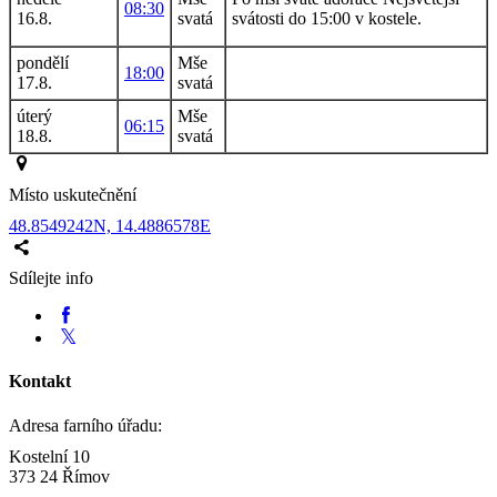
08:30
16.8.
svatá
svátosti do 15:00 v kostele.
pondělí
Mše
18:00
17.8.
svatá
úterý
Mše
06:15
18.8.
svatá
Místo uskutečnění
48.8549242N, 14.4886578E
Sdílejte info
Kontakt
Adresa farního úřadu:
Kostelní 10
373 24 Římov