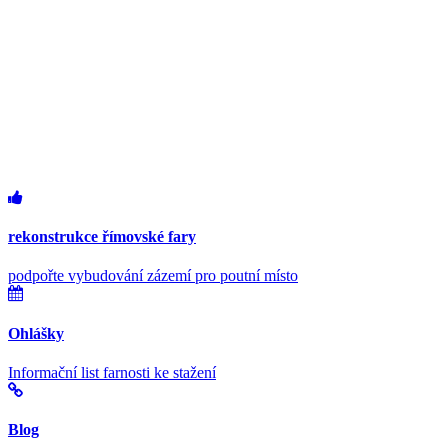
rekonstrukce římovské fary
podpořte vybudování zázemí pro poutní místo
Ohlášky
Informační list farnosti ke stažení
Blog