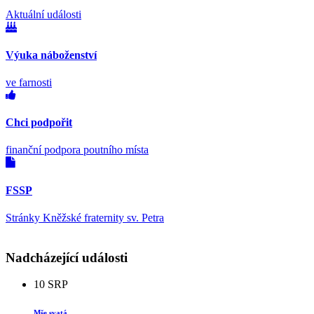
Aktuální události
Výuka náboženství
ve farnosti
Chci podpořit
finanční podpora poutního místa
FSSP
Stránky Kněžské fraternity sv. Petra
Nadcházející události
10
SRP
Mše svatá