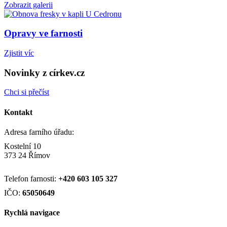
Zobrazit galerii
Opravy ve farnosti
Zjistit víc
Novinky z církev.cz
Chci si přečíst
Kontakt
Adresa farního úřadu:
Kostelní 10
373 24 Římov
Telefon farnosti:
+420
603 105 327
IČO:
65050649
Rychlá navigace