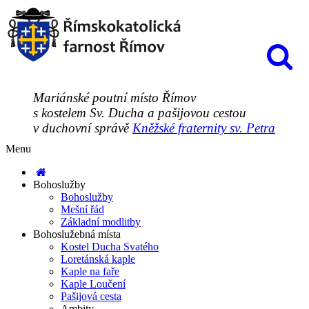
Mariánské poutní místo Římov
s kostelem Sv. Ducha a pašijovou cestou
v duchovní správě
Kněžské fraternity sv. Petra
Menu
Bohoslužby
Bohoslužby
Mešní řád
Základní modlitby
Bohoslužebná místa
Kostel Ducha Svatého
Loretánská kaple
Kaple na faře
Kaple Loučení
Pašijová cesta
Ambity