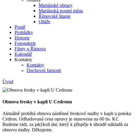
Mariánské obrazy
Mariánská poutní místa
Římovské litanie
Oltáře
Poutě
Prohlídky
Historie
Fotogalerie
Filmy o Římovu
Kalendář
Kontakty
Kontakty
Duchovní farnosti
Úvod
Obnova fresky v kapli U Cedronu
Aktuálně probíhá obnova nástěnné freskové malby v kapli u potoka
Cedron. Odhadovaná cena opravy je stanovena na 60 tis. Kč.
Budeme rádi, za jakýkoli dar, který k přispěje k úhradě nákladů za
obnovu malby. Děkujeme.