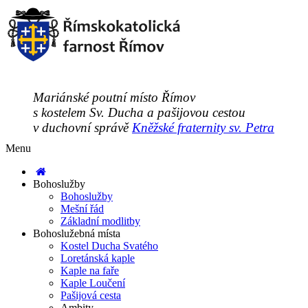
Mariánské poutní místo Římov
s kostelem Sv. Ducha a pašijovou cestou
v duchovní správě
Kněžské fraternity sv. Petra
Menu
Bohoslužby
Bohoslužby
Mešní řád
Základní modlitby
Bohoslužebná místa
Kostel Ducha Svatého
Loretánská kaple
Kaple na faře
Kaple Loučení
Pašijová cesta
Ambity