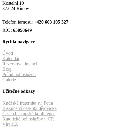
Kostelní 10
373 24 Římov
Telefon farnosti:
+420
603 105 327
IČO:
65050649
Rychlá navigace
Úvod
Kalendář
Rezervovat intenci
Blog
Pořad bohoslužeb
Galerie
Užitečné odkazy
Kněžská fraternita sv. Petra
Biskupství českobudějovické
Česká biskupská konference
Katolické bohoslužby v ČR
Víra.CZ