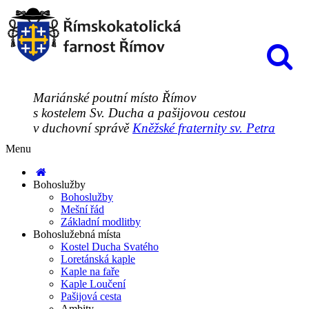
Mariánské poutní místo Římov
s kostelem Sv. Ducha a pašijovou cestou
v duchovní správě
Kněžské fraternity sv. Petra
Menu
Bohoslužby
Bohoslužby
Mešní řád
Základní modlitby
Bohoslužebná místa
Kostel Ducha Svatého
Loretánská kaple
Kaple na faře
Kaple Loučení
Pašijová cesta
Ambity