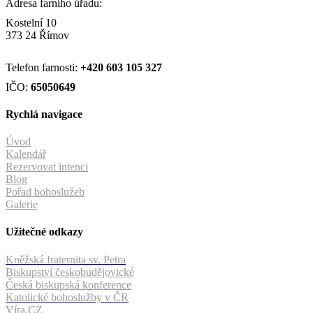
Adresa farního úřadu:
Kostelní 10
373 24 Římov
Telefon farnosti:
+420
603 105 327
IČO:
65050649
Rychlá navigace
Úvod
Kalendář
Rezervovat intenci
Blog
Pořad bohoslužeb
Galerie
Užitečné odkazy
Kněžská fraternita sv. Petra
Biskupství českobudějovické
Česká biskupská konference
Katolické bohoslužby v ČR
Víra.CZ