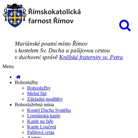
Mariánské poutní místo Římov
s kostelem Sv. Ducha a pašijovou cestou
v duchovní správě
Kněžské fraternity sv. Petra
Menu
Bohoslužby
Bohoslužby
Mešní řád
Základní modlitby
Bohoslužebná místa
Kostel Ducha Svatého
Loretánská kaple
Kaple na faře
Kaple Loučení
Pašijová cesta
Ambity