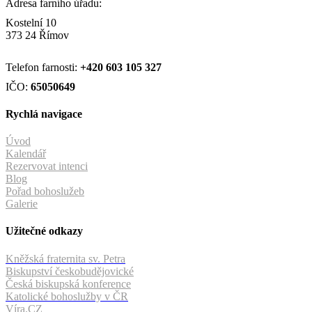
Adresa farního úřadu:
Kostelní 10
373 24 Římov
Telefon farnosti:
+420
603 105 327
IČO:
65050649
Rychlá navigace
Úvod
Kalendář
Rezervovat intenci
Blog
Pořad bohoslužeb
Galerie
Užitečné odkazy
Kněžská fraternita sv. Petra
Biskupství českobudějovické
Česká biskupská konference
Katolické bohoslužby v ČR
Víra.CZ