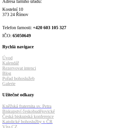
Adresa farního úřadu:
Kostelní 10
373 24 Římov
Telefon farnosti:
+420
603 105 327
IČO:
65050649
Rychlá navigace
Úvod
Kalendář
Rezervovat intenci
Blog
Pořad bohoslužeb
Galerie
Užitečné odkazy
Kněžská fraternita sv. Petra
Biskupství českobudějovické
Česká biskupská konference
Katolické bohoslužby v ČR
Víra.CZ