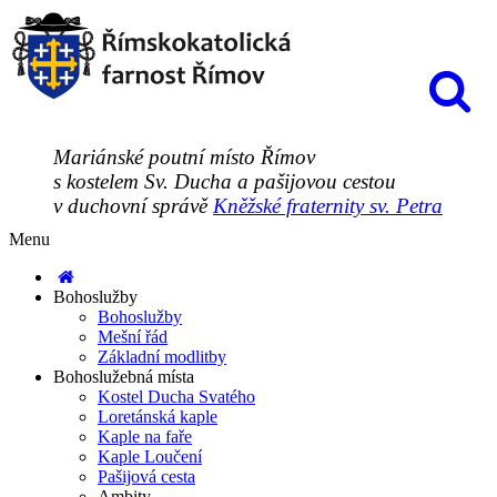
Mariánské poutní místo Římov
s kostelem Sv. Ducha a pašijovou cestou
v duchovní správě
Kněžské fraternity sv. Petra
Menu
Bohoslužby
Bohoslužby
Mešní řád
Základní modlitby
Bohoslužebná místa
Kostel Ducha Svatého
Loretánská kaple
Kaple na faře
Kaple Loučení
Pašijová cesta
Ambity