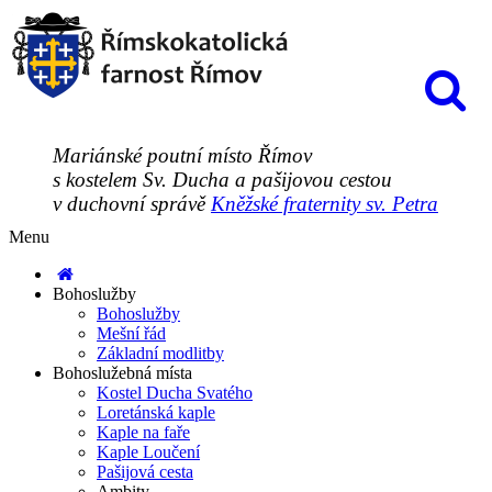
Mariánské poutní místo Římov
s kostelem Sv. Ducha a pašijovou cestou
v duchovní správě
Kněžské fraternity sv. Petra
Menu
Bohoslužby
Bohoslužby
Mešní řád
Základní modlitby
Bohoslužebná místa
Kostel Ducha Svatého
Loretánská kaple
Kaple na faře
Kaple Loučení
Pašijová cesta
Ambity