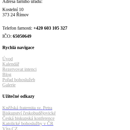
Adresa farního úřadu:
Kostelní 10
373 24 Římov
Telefon farnosti:
+420
603 105 327
IČO:
65050649
Rychlá navigace
Úvod
Kalendář
Rezervovat intenci
Blog
Pořad bohoslužeb
Galerie
Užitečné odkazy
Kněžská fraternita sv. Petra
Biskupství českobudějovické
Česká biskupská konference
Katolické bohoslužby v ČR
Víra.CZ