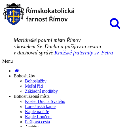
Mariánské poutní místo Římov
s kostelem Sv. Ducha a pašijovou cestou
v duchovní správě
Kněžské fraternity sv. Petra
Menu
Bohoslužby
Bohoslužby
Mešní řád
Základní modlitby
Bohoslužebná místa
Kostel Ducha Svatého
Loretánská kaple
Kaple na faře
Kaple Loučení
Pašijová cesta
Ambity