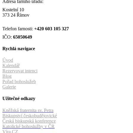
Adresa farního úřadu:
Kostelní 10
373 24 Římov
Telefon farnosti:
+420
603 105 327
IČO:
65050649
Rychlá navigace
Úvod
Kalendář
Rezervovat intenci
Blog
Pořad bohoslužeb
Galerie
Užitečné odkazy
Kněžská fraternita sv. Petra
Biskupství českobudějovické
Česká biskupská konference
Katolické bohoslužby v ČR
Víra.CZ