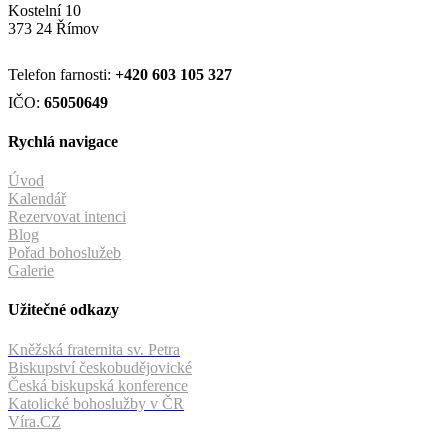
Kostelní 10
373 24 Římov
Telefon farnosti:
+420
603 105 327
IČO:
65050649
Rychlá navigace
Úvod
Kalendář
Rezervovat intenci
Blog
Pořad bohoslužeb
Galerie
Užitečné odkazy
Kněžská fraternita sv. Petra
Biskupství českobudějovické
Česká biskupská konference
Katolické bohoslužby v ČR
Víra.CZ