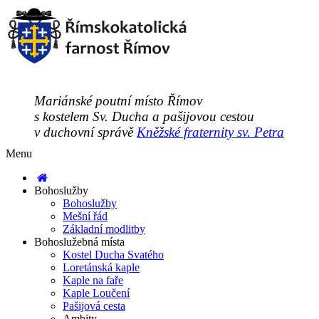
Mariánské poutní místo Římov
s kostelem Sv. Ducha a pašijovou cestou
v duchovní správě
Kněžské fraternity sv. Petra
Menu
Bohoslužby
Bohoslužby
Mešní řád
Základní modlitby
Bohoslužebná místa
Kostel Ducha Svatého
Loretánská kaple
Kaple na faře
Kaple Loučení
Pašijová cesta
Ambity