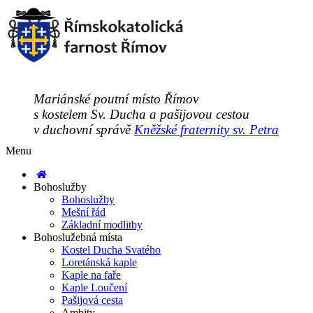
Mariánské poutní místo Římov
s kostelem Sv. Ducha a pašijovou cestou
v duchovní správě
Kněžské fraternity sv. Petra
Menu
Bohoslužby
Bohoslužby
Mešní řád
Základní modlitby
Bohoslužebná místa
Kostel Ducha Svatého
Loretánská kaple
Kaple na faře
Kaple Loučení
Pašijová cesta
Ambity