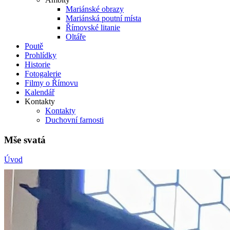
Mariánské obrazy
Mariánská poutní místa
Římovské litanie
Oltáře
Poutě
Prohlídky
Historie
Fotogalerie
Filmy o Římovu
Kalendář
Kontakty
Kontakty
Duchovní farnosti
Mše svatá
Úvod