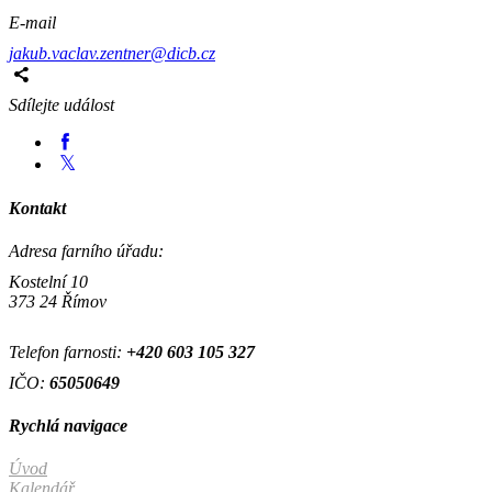
E-mail
jakub.vaclav.zentner@dicb.cz
Sdílejte událost
Kontakt
Adresa farního úřadu:
Kostelní 10
373 24 Římov
Telefon farnosti:
+420
603 105 327
IČO:
65050649
Rychlá navigace
Úvod
Kalendář