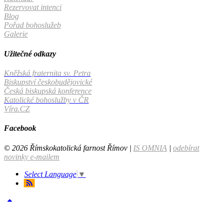
Rezervovat intenci
Blog
Pořad bohoslužeb
Galerie
Užitečné odkazy
Kněžská fraternita sv. Petra
Biskupství českobudějovické
Česká biskupská konference
Katolické bohoslužby v ČR
Víra.CZ
Facebook
© 2026 Římskokatolická farnost Římov |
IS OMNIA
|
odebírat
novinky e-mailem
Select Language
▼