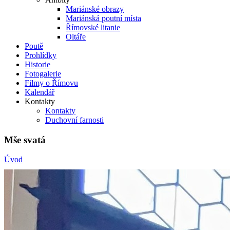
Mariánské obrazy
Mariánská poutní místa
Římovské litanie
Oltáře
Poutě
Prohlídky
Historie
Fotogalerie
Filmy o Římovu
Kalendář
Kontakty
Kontakty
Duchovní farnosti
Mše svatá
Úvod