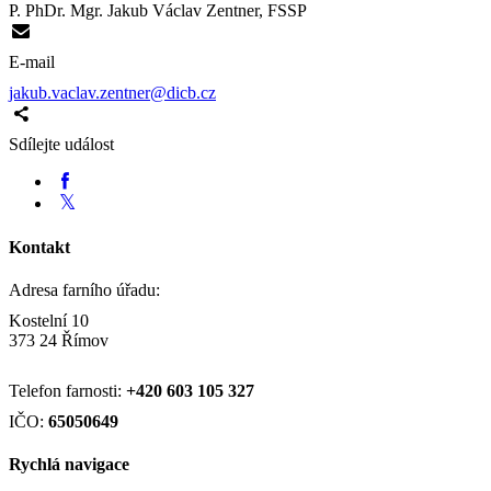
P. PhDr. Mgr. Jakub Václav Zentner, FSSP
E-mail
jakub.vaclav.zentner@dicb.cz
Sdílejte událost
Kontakt
Adresa farního úřadu:
Kostelní 10
373 24 Římov
Telefon farnosti:
+420
603 105 327
IČO:
65050649
Rychlá navigace