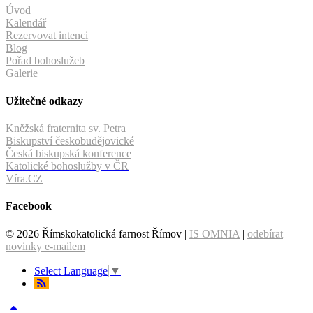
Úvod
Kalendář
Rezervovat intenci
Blog
Pořad bohoslužeb
Galerie
Užitečné odkazy
Kněžská fraternita sv. Petra
Biskupství českobudějovické
Česká biskupská konference
Katolické bohoslužby v ČR
Víra.CZ
Facebook
© 2026 Římskokatolická farnost Římov |
IS OMNIA
|
odebírat
novinky e-mailem
Select Language
▼