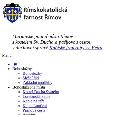
Mariánské poutní místo Římov
s kostelem Sv. Ducha a pašijovou cestou
v duchovní správě
Kněžské fraternity sv. Petra
Menu
Bohoslužby
Bohoslužby
Mešní řád
Základní modlitby
Bohoslužebná místa
Kostel Ducha Svatého
Loretánská kaple
Kaple na faře
Kaple Loučení
Pašijová cesta
Ambity