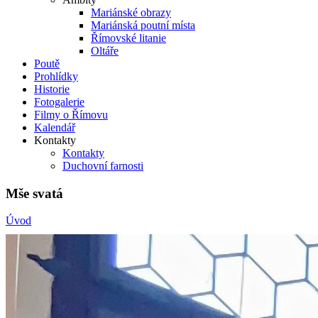
Mariánské obrazy
Mariánská poutní místa
Římovské litanie
Oltáře
Poutě
Prohlídky
Historie
Fotogalerie
Filmy o Římovu
Kalendář
Kontakty
Kontakty
Duchovní farnosti
Mše svatá
Úvod