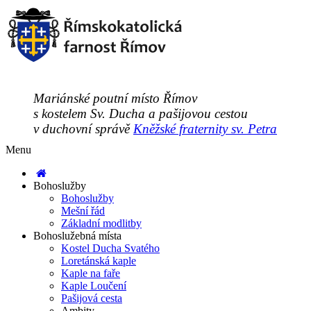
Mariánské poutní místo Římov
s kostelem Sv. Ducha a pašijovou cestou
v duchovní správě
Kněžské fraternity sv. Petra
Menu
Bohoslužby
Bohoslužby
Mešní řád
Základní modlitby
Bohoslužebná místa
Kostel Ducha Svatého
Loretánská kaple
Kaple na faře
Kaple Loučení
Pašijová cesta
Ambity