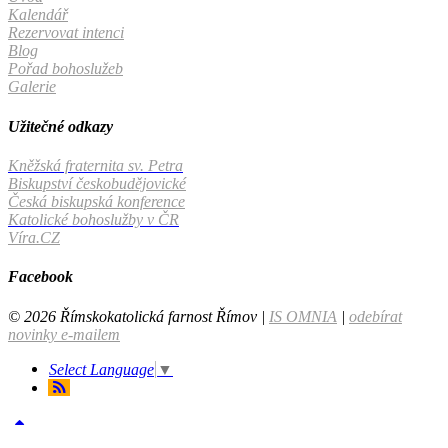
Kalendář
Rezervovat intenci
Blog
Pořad bohoslužeb
Galerie
Užitečné odkazy
Kněžská fraternita sv. Petra
Biskupství českobudějovické
Česká biskupská konference
Katolické bohoslužby v ČR
Víra.CZ
Facebook
© 2026 Římskokatolická farnost Římov |
IS OMNIA
|
odebírat
novinky e-mailem
Select Language
▼