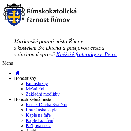
Mariánské poutní místo Římov
s kostelem Sv. Ducha a pašijovou cestou
v duchovní správě
Kněžské fraternity sv. Petra
Menu
Bohoslužby
Bohoslužby
Mešní řád
Základní modlitby
Bohoslužebná místa
Kostel Ducha Svatého
Loretánská kaple
Kaple na faře
Kaple Loučení
Pašijová cesta
Ambity