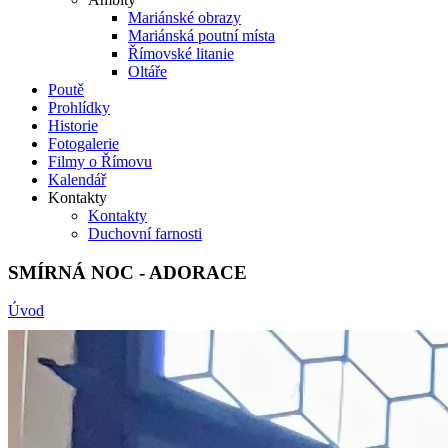
Mariánské obrazy
Mariánská poutní místa
Římovské litanie
Oltáře
Poutě
Prohlídky
Historie
Fotogalerie
Filmy o Římovu
Kalendář
Kontakty
Kontakty
Duchovní farnosti
SMÍRNÁ NOC - ADORACE
Úvod