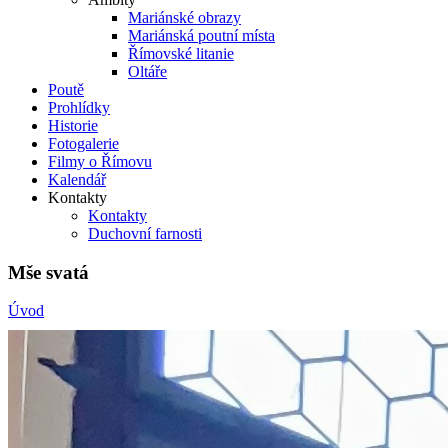
Mariánské obrazy
Mariánská poutní místa
Římovské litanie
Oltáře
Poutě
Prohlídky
Historie
Fotogalerie
Filmy o Římovu
Kalendář
Kontakty
Kontakty
Duchovní farnosti
Mše svatá
Úvod