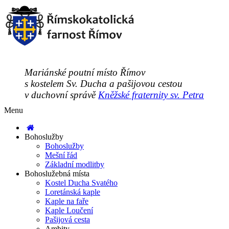
Mariánské poutní místo Římov
s kostelem Sv. Ducha a pašijovou cestou
v duchovní správě
Kněžské fraternity sv. Petra
Menu
Bohoslužby
Bohoslužby
Mešní řád
Základní modlitby
Bohoslužebná místa
Kostel Ducha Svatého
Loretánská kaple
Kaple na faře
Kaple Loučení
Pašijová cesta
Ambity