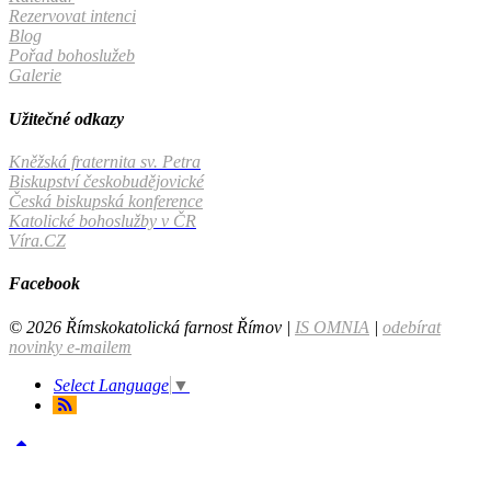
Rezervovat intenci
Blog
Pořad bohoslužeb
Galerie
Užitečné odkazy
Kněžská fraternita sv. Petra
Biskupství českobudějovické
Česká biskupská konference
Katolické bohoslužby v ČR
Víra.CZ
Facebook
© 2026 Římskokatolická farnost Římov |
IS OMNIA
|
odebírat
novinky e-mailem
Select Language
▼