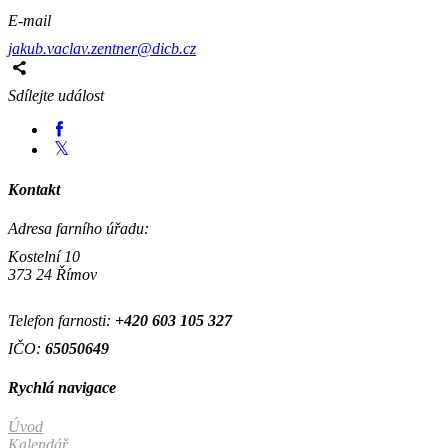
E-mail
jakub.vaclav.zentner@dicb.cz
Sdílejte událost
Kontakt
Adresa farního úřadu:
Kostelní 10
373 24 Římov
Telefon farnosti:
+420
603 105 327
IČO:
65050649
Rychlá navigace
Úvod
Kalendář