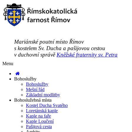
Mariánské poutní místo Římov
s kostelem Sv. Ducha a pašijovou cestou
v duchovní správě
Kněžské fraternity sv. Petra
Menu
Bohoslužby
Bohoslužby
Mešní řád
Základní modlitby
Bohoslužebná místa
Kostel Ducha Svatého
Loretánská kaple
Kaple na faře
Kaple Loučení
Pašijová cesta
Ambity