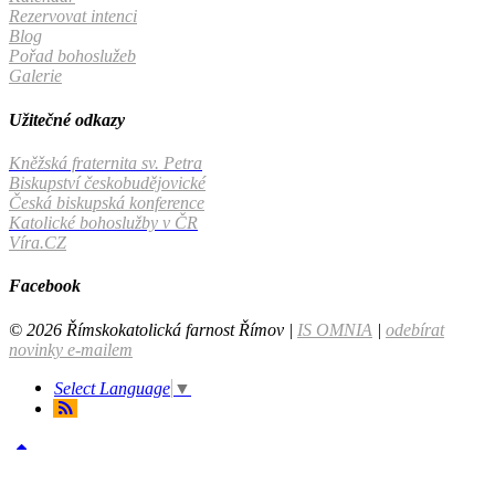
Rezervovat intenci
Blog
Pořad bohoslužeb
Galerie
Užitečné odkazy
Kněžská fraternita sv. Petra
Biskupství českobudějovické
Česká biskupská konference
Katolické bohoslužby v ČR
Víra.CZ
Facebook
© 2026 Římskokatolická farnost Římov |
IS OMNIA
|
odebírat
novinky e-mailem
Select Language
▼