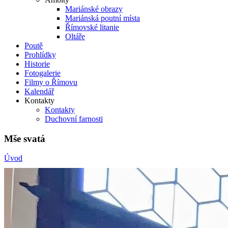
Mariánské obrazy
Mariánská poutní místa
Římovské litanie
Oltáře
Poutě
Prohlídky
Historie
Fotogalerie
Filmy o Římovu
Kalendář
Kontakty
Kontakty
Duchovní farnosti
Mše svatá
Úvod