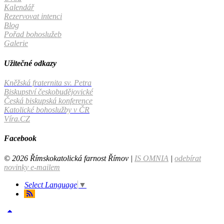
Kalendář
Rezervovat intenci
Blog
Pořad bohoslužeb
Galerie
Užitečné odkazy
Kněžská fraternita sv. Petra
Biskupství českobudějovické
Česká biskupská konference
Katolické bohoslužby v ČR
Víra.CZ
Facebook
© 2026 Římskokatolická farnost Římov |
IS OMNIA
|
odebírat
novinky e-mailem
Select Language
▼