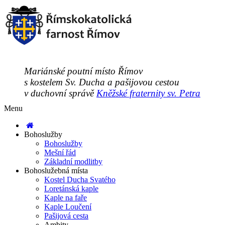
Mariánské poutní místo Římov
s kostelem Sv. Ducha a pašijovou cestou
v duchovní správě
Kněžské fraternity sv. Petra
Menu
Bohoslužby
Bohoslužby
Mešní řád
Základní modlitby
Bohoslužebná místa
Kostel Ducha Svatého
Loretánská kaple
Kaple na faře
Kaple Loučení
Pašijová cesta
Ambity