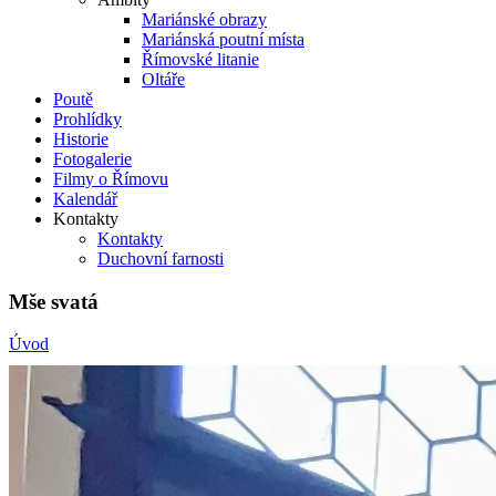
Mariánské obrazy
Mariánská poutní místa
Římovské litanie
Oltáře
Poutě
Prohlídky
Historie
Fotogalerie
Filmy o Římovu
Kalendář
Kontakty
Kontakty
Duchovní farnosti
Mše svatá
Úvod