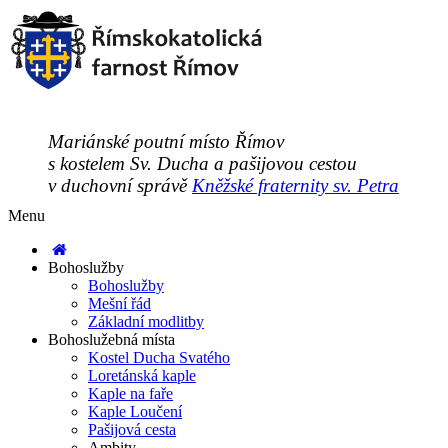
Mariánské poutní místo Římov
s kostelem Sv. Ducha a pašijovou cestou
v duchovní správě
Kněžské fraternity sv. Petra
Menu
Bohoslužby
Bohoslužby
Mešní řád
Základní modlitby
Bohoslužebná místa
Kostel Ducha Svatého
Loretánská kaple
Kaple na faře
Kaple Loučení
Pašijová cesta
Ambity