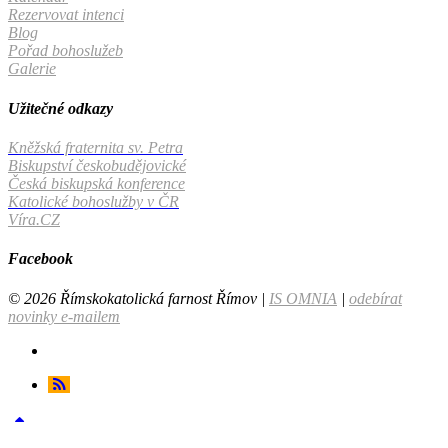
Rezervovat intenci
Blog
Pořad bohoslužeb
Galerie
Užitečné odkazy
Kněžská fraternita sv. Petra
Biskupství českobudějovické
Česká biskupská konference
Katolické bohoslužby v ČR
Víra.CZ
Facebook
© 2026 Římskokatolická farnost Římov |
IS OMNIA
|
odebírat
novinky e-mailem