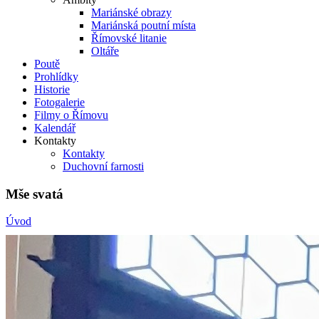
Mariánské obrazy
Mariánská poutní místa
Římovské litanie
Oltáře
Poutě
Prohlídky
Historie
Fotogalerie
Filmy o Římovu
Kalendář
Kontakty
Kontakty
Duchovní farnosti
Mše svatá
Úvod