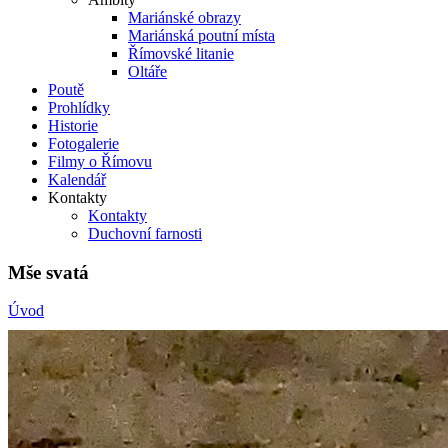
Mariánské obrazy
Mariánská poutní místa
Římovské litanie
Oltáře
Poutě
Prohlídky
Historie
Fotogalerie
Filmy o Římovu
Kalendář
Kontakty
Kontakty
Duchovní farnosti
Mše svatá
Úvod