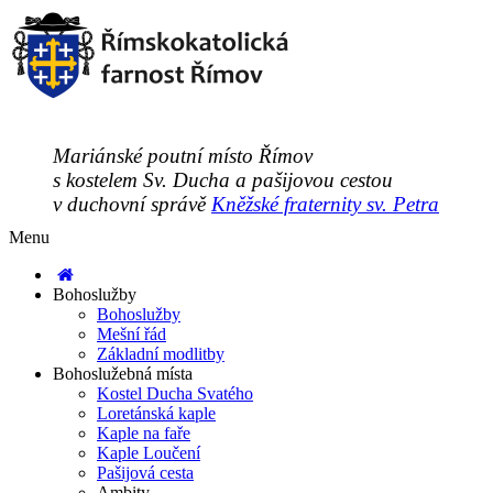
Mariánské poutní místo Římov
s kostelem Sv. Ducha a pašijovou cestou
v duchovní správě
Kněžské fraternity sv. Petra
Menu
Bohoslužby
Bohoslužby
Mešní řád
Základní modlitby
Bohoslužebná místa
Kostel Ducha Svatého
Loretánská kaple
Kaple na faře
Kaple Loučení
Pašijová cesta
Ambity